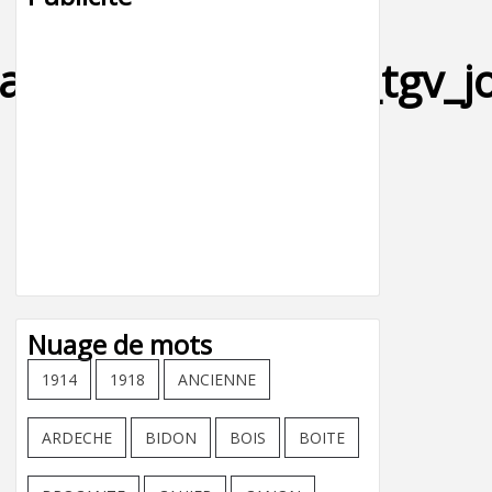
apeur_locomotive_tgv_jo
Nuage de mots
1914
1918
ANCIENNE
ARDECHE
BIDON
BOIS
BOITE