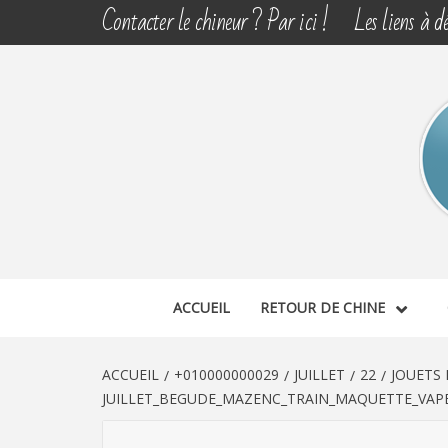
Aller
Contacter le chineur ? Par ici !
Les liens à dé
au
contenu
CHINE 
DÉCOUVERTE, PARTAGE DU DIMANCHE
ACCUEIL
RETOUR DE CHINE
ACCUEIL
+010000000029
JUILLET
22
JOUETS 
JUILLET_BEGUDE_MAZENC_TRAIN_MAQUETTE_VAPE