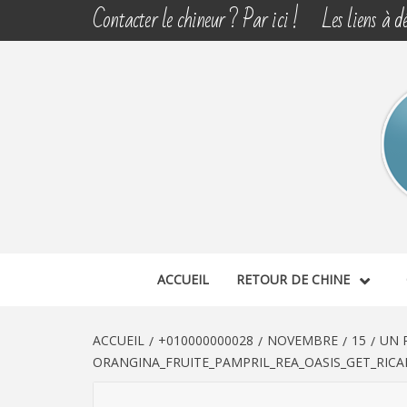
Aller
Contacter le chineur ? Par ici !
Les liens à dé
au
contenu
CHINE 
DÉCOUVERTE, PARTAGE DU DIMANCHE
ACCUEIL
RETOUR DE CHINE
ACCUEIL
+010000000028
NOVEMBRE
15
UN 
ORANGINA_FRUITE_PAMPRIL_REA_OASIS_GET_RICA