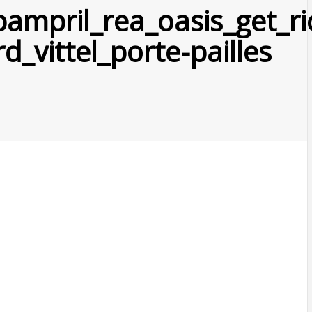
pampril_rea_oasis_get_r
d_vittel_porte-pailles