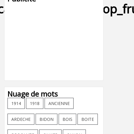
icard_primerose_sirop_f
Nuage de mots
1914
1918
ANCIENNE
ARDECHE
BIDON
BOIS
BOITE