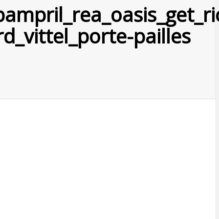
pampril_rea_oasis_get_r
d_vittel_porte-pailles