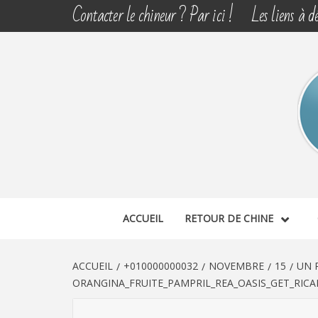
Aller
Contacter le chineur ? Par ici !
Les liens à dé
au
contenu
CHINE 
DÉCOUVERTE, PARTAGE DU DIMANCHE
ACCUEIL
RETOUR DE CHINE
ACCUEIL
+010000000032
NOVEMBRE
15
UN 
ORANGINA_FRUITE_PAMPRIL_REA_OASIS_GET_RICA