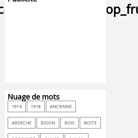
icard_primerose_sirop_f
Nuage de mots
1914
1918
ANCIENNE
ARDECHE
BIDON
BOIS
BOITE