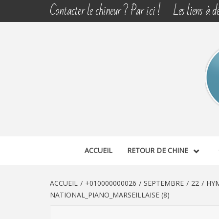
Aller
Contacter le chineur ? Par ici !
Les liens à dé
au
contenu
CHINE 
DÉCOUVERTE, PARTAGE DU DIMANCHE
ACCUEIL
RETOUR DE CHINE
ACCUEIL
+010000000026
SEPTEMBRE
22
HYM
NATIONAL_PIANO_MARSEILLAISE (8)