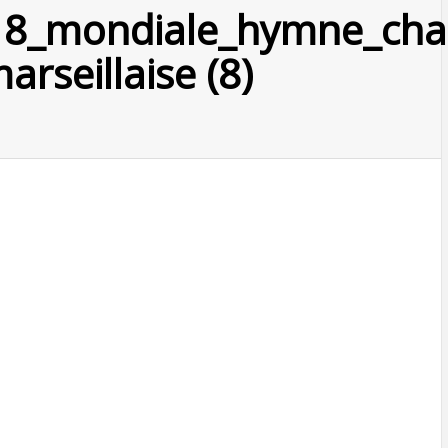
18_mondiale_hymne_cha
rseillaise (8)