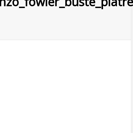
nzo_fowler_buste_platre_