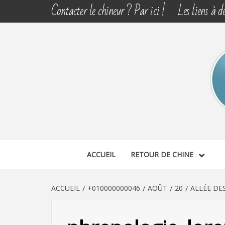
Aller
Contacter le chineur ? Par ici !
Les liens à dé
au
contenu
CHINE 
DÉCOUVERTE, PARTAGE DU DIMANCHE
ACCUEIL
RETOUR DE CHINE
ACCUEIL
+010000000046
AOÛT
20
ALLÉE DE