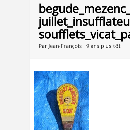
begude_mezenc
juillet_insufflate
soufflets_vicat_pa
Par
Jean-François
9 ans plus tôt