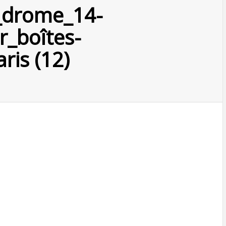
_drome_14-
ur_boîtes-
ris (12)