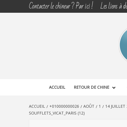
Aller
Contacter le chineur ? Par ici !
Les liens à dé
au
contenu
CHINE 
DÉCOUVERTE, PARTAGE DU DIMANCHE
ACCUEIL
RETOUR DE CHINE
ACCUEIL
+010000000026
AOÛT
1
14 JUILLE
SOUFFLETS_VICAT_PARIS (12)