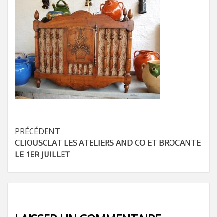
Navigation
PRÉCÉDENT
CLIOUSCLAT LES ATELIERS AND CO ET BROCANTE
d’article
LE 1ER JUILLET