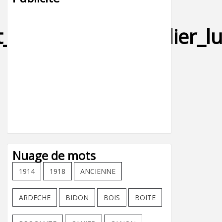
t_look_mode_mobilier_l
Nuage de mots
1914
1918
ANCIENNE
ARDECHE
BIDON
BOIS
BOITE