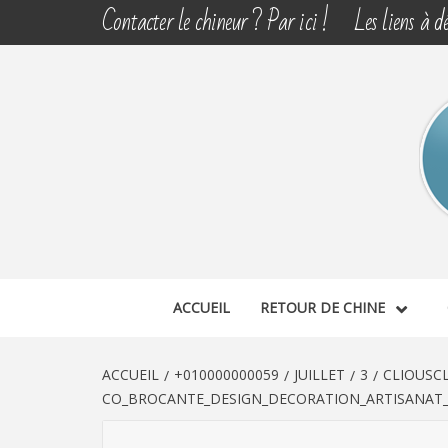
Aller
Contacter le chineur ? Par ici !
Les liens à dé
au
contenu
CHINE 
DÉCOUVERTE, PARTAGE DU DIMANCHE
ACCUEIL
RETOUR DE CHINE
ACCUEIL
+010000000059
JUILLET
3
CLIOUSCL
CO_BROCANTE_DESIGN_DECORATION_ARTISANAT_