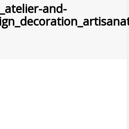
_atelier-and-
ign_decoration_artisana