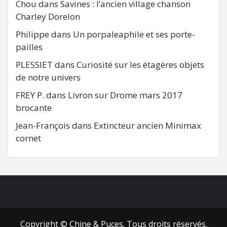
Chou
dans
Savines : l’ancien village chanson
Charley Dorelon
Philippe
dans
Un porpaleaphile et ses porte-
pailles
PLESSIET
dans
Curiosité sur les étagères objets
de notre univers
FREY P.
dans
Livron sur Drome mars 2017
brocante
Jean-François
dans
Extincteur ancien Minimax
cornet
FB
RSS
Copyright © Chine & Puces. Tous droits réservés.