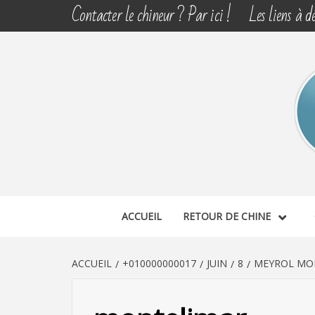
Aller
Contacter le chineur ? Par ici !
Les liens à dé
au
contenu
CHINE 
DÉCOUVERTE, PARTAGE DU DIMANCHE
ACCUEIL
RETOUR DE CHINE
ACCUEIL
+010000000017
JUIN
8
MEYROL MON