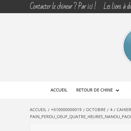
Aller
Contacter le chineur ? Par ici !
Les liens à dé
au
contenu
CHINE 
DÉCOUVERTE, PARTAGE DU DIMANCHE
ACCUEIL
RETOUR DE CHINE
ACCUEIL
+010000000019
OCTOBRE
4
CAHIER
PAIN_PERDU_OEUF_QUATRE_HEURES_NANOU_PAOLI