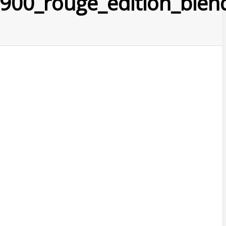
1900_rouge_edition_bie