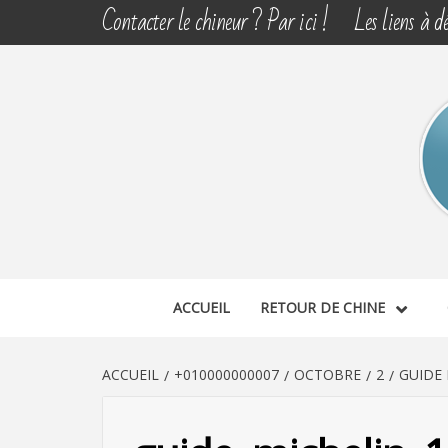
Aller
Contacter le chineur ? Par ici !
Les liens à dé
au
contenu
CHINE 
DÉCOUVERTE, PARTAGE DU DIMANCHE
ACCUEIL
RETOUR DE CHINE
ACCUEIL
+010000000007
OCTOBRE
2
GUIDE 