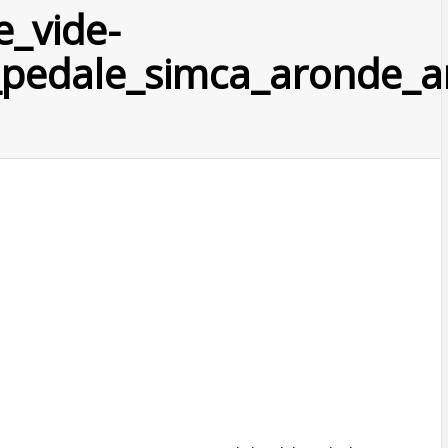
_vide-
e_pedale_simca_aronde_a