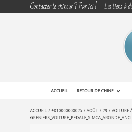
Aller
Contacter le chineur ? Par ici !
Les liens à dé
au
contenu
CHINE 
DÉCOUVERTE, PARTAGE DU DIMANCHE
ACCUEIL
RETOUR DE CHINE
ACCUEIL
+010000000025
AOÛT
29
VOITURE 
GRENIERS_VOITURE_PEDALE_SIMCA_ARONDE_ANCI