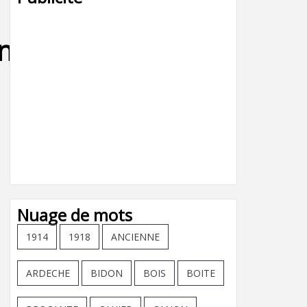
ncien(14)
Nuage de mots
1914
1918
ANCIENNE
ARDECHE
BIDON
BOIS
BOITE