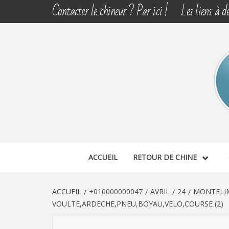
Aller
Contacter le chineur ? Par ici !
Les liens à dé
au
contenu
CHINE 
DÉCOUVERTE, PARTAGE DU DIMANCHE
ACCUEIL
RETOUR DE CHINE
ACCUEIL
+010000000047
AVRIL
24
MONTELIM
VOULTE,ARDECHE,PNEU,BOYAU,VELO,COURSE (2)