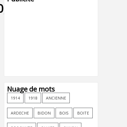
,la-
Nuage de mots
1914
1918
ANCIENNE
ARDECHE
BIDON
BOIS
BOITE