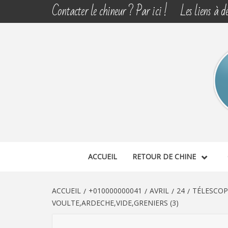
Aller
Contacter le chineur ? Par ici !
Les liens à dé
au
contenu
CHINE 
DÉCOUVERTE, PARTAGE DU DIMANCHE
ACCUEIL
RETOUR DE CHINE
ACCUEIL
+010000000041
AVRIL
24
TÉLESCOP
VOULTE,ARDECHE,VIDE,GRENIERS (3)