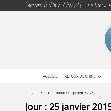
Aller
Contacter le chineur ? Par ici !
Les liens à dé
au
contenu
CHINE 
DÉCOUVERTE, PARTAGE DU DIMANCHE
ACCUEIL
RETOUR DE CHINE
ACCUEIL
+010000000033
JANVIER
25
Jour :
25 janvier 201