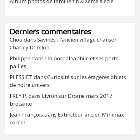
Album photos de famille fin XIXeme siècle
Derniers commentaires
Chou
dans
Savines : l’ancien village chanson
Charley Dorelon
Philippe
dans
Un porpaleaphile et ses porte-
pailles
PLESSIET
dans
Curiosité sur les étagères objets
de notre univers
FREY P.
dans
Livron sur Drome mars 2017
brocante
Jean-François
dans
Extincteur ancien Minimax
cornet