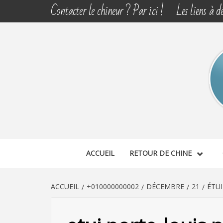
Aller
Contacter le chineur ? Par ici !
Les liens à dé
au
contenu
CHINE 
DÉCOUVERTE, PARTAGE DU DIMANCHE
ACCUEIL
RETOUR DE CHINE
ACCUEIL
+010000000002
DÉCEMBRE
21
ÉTU