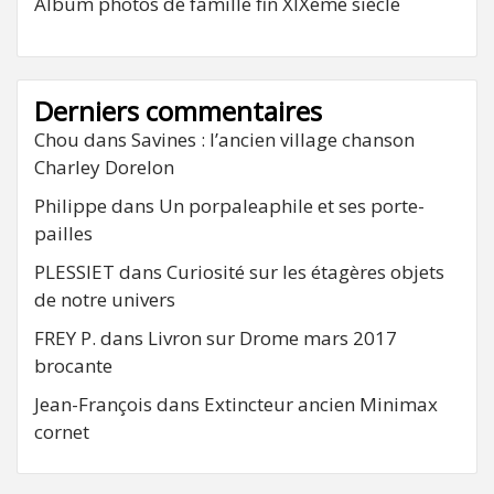
Album photos de famille fin XIXeme siècle
Derniers commentaires
Chou
dans
Savines : l’ancien village chanson
Charley Dorelon
Philippe
dans
Un porpaleaphile et ses porte-
pailles
PLESSIET
dans
Curiosité sur les étagères objets
de notre univers
FREY P.
dans
Livron sur Drome mars 2017
brocante
Jean-François
dans
Extincteur ancien Minimax
cornet