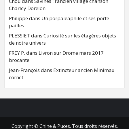
Chou
dans
Savines : l’ancien village chanson
Charley Dorelon
Philippe
dans
Un porpaleaphile et ses porte-
pailles
PLESSIET
dans
Curiosité sur les étagères objets
de notre univers
FREY P.
dans
Livron sur Drome mars 2017
brocante
Jean-François
dans
Extincteur ancien Minimax
cornet
FB
RSS
Copyright © Chine & Puces. Tous droits réservés.