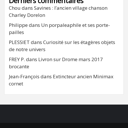
Derniers commentaires
Chou
dans
Savines : l’ancien village chanson
Charley Dorelon
Philippe
dans
Un porpaleaphile et ses porte-
pailles
PLESSIET
dans
Curiosité sur les étagères objets
de notre univers
FREY P.
dans
Livron sur Drome mars 2017
brocante
Jean-François
dans
Extincteur ancien Minimax
cornet
FB
RSS