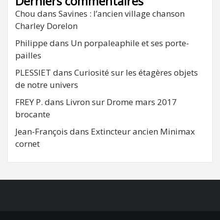
Derniers commentaires
Chou
dans
Savines : l’ancien village chanson
Charley Dorelon
Philippe
dans
Un porpaleaphile et ses porte-
pailles
PLESSIET
dans
Curiosité sur les étagères objets
de notre univers
FREY P.
dans
Livron sur Drome mars 2017
brocante
Jean-François
dans
Extincteur ancien Minimax
cornet
FB
RSS