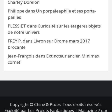
Charley Dorelon
Philippe
dans
Un porpaleaphile et ses porte-
pailles
PLESSIET
dans
Curiosité sur les étagères objets
de notre univers
FREY P.
dans
Livron sur Drome mars 2017
brocante
Jean-François
dans
Extincteur ancien Minimax
cornet
FB
RSS
Copyright © Chine & Puces. Tous droits réservés.
Exploité par Les Projets Fantastiques
|
Magazine 7
par