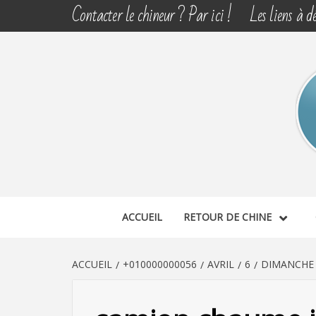
Aller
Contacter le chineur ? Par ici !
Les liens à dé
au
contenu
CHINE 
DÉCOUVERTE, PARTAGE DU DIMANCHE
ACCUEIL
RETOUR DE CHINE
ACCUEIL
+010000000056
AVRIL
6
DIMANCHE 