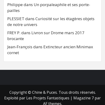
Philippe
dans
Un porpaleaphile et ses porte-
pailles
PLESSIET
dans
Curiosité sur les étagères objets
de notre univers
FREY P.
dans
Livron sur Drome mars 2017
brocante
Jean-François
dans
Extincteur ancien Minimax
cornet
FB
RSS
Copyright © Chine & Puces. Tous droits réservés.
Exploité par Les Projets Fantastiques
|
Magazine 7
par
AF themes.