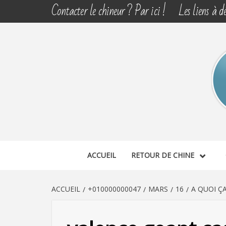
Aller
Contacter le chineur ? Par ici !
Les liens à dé
au
contenu
CHINE 
DÉCOUVERTE, PARTAGE DU DIMANCHE
ACCUEIL
RETOUR DE CHINE
ACCUEIL
+010000000047
MARS
16
A QUOI Ç