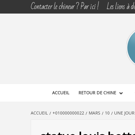
Aller
Contacter le chineur ? Par ici !
Les liens à dé
au
contenu
CHINE 
DÉCOUVERTE, PARTAGE DU DIMANCHE
ACCUEIL
RETOUR DE CHINE
ACCUEIL
+010000000022
MARS
10
UNE JOU