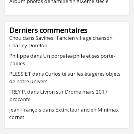
Album photos de famille fin XIXeme siècle
Derniers commentaires
Chou
dans
Savines : l’ancien village chanson
Charley Dorelon
Philippe
dans
Un porpaleaphile et ses porte-
pailles
PLESSIET
dans
Curiosité sur les étagères objets
de notre univers
FREY P.
dans
Livron sur Drome mars 2017
brocante
Jean-François
dans
Extincteur ancien Minimax
cornet