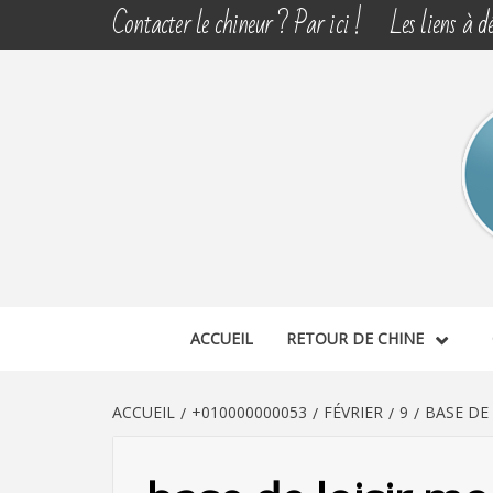
Aller
Contacter le chineur ? Par ici !
Les liens à dé
au
contenu
CHINE 
DÉCOUVERTE, PARTAGE DU DIMANCHE
ACCUEIL
RETOUR DE CHINE
ACCUEIL
+010000000053
FÉVRIER
9
BASE DE