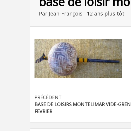
base de loisir m
Par
Jean-François
12 ans plus tôt
Navigation
PRÉCÉDENT
BASE DE LOISIRS MONTELIMAR VIDE-GREN
d’article
FEVRIER