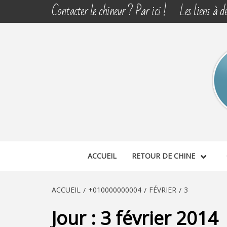
Aller
Contacter le chineur ? Par ici !
Les liens à dé
au
contenu
CHINE 
DÉCOUVERTE, PARTAGE DU DIMANCHE
ACCUEIL
RETOUR DE CHINE
ACCUEIL
+010000000004
FÉVRIER
3
Jour :
3 février 2014