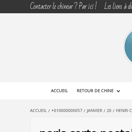
Aller
Contacter le chineur ? Par ici !
Les liens à dé
au
contenu
CHINE 
DÉCOUVERTE, PARTAGE DU DIMANCHE
ACCUEIL
RETOUR DE CHINE
ACCUEIL
+010000000057
JANVIER
20
HENRI 