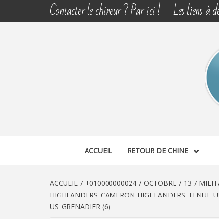
Aller
Contacter le chineur ? Par ici !
Les liens à dé
au
contenu
CHINE 
DÉCOUVERTE, PARTAGE DU DIMANCHE
ACCUEIL
RETOUR DE CHINE
ACCUEIL
+010000000024
OCTOBRE
13
MILIT
HIGHLANDERS_CAMERON-HIGHLANDERS_TENUE-US
US_GRENADIER (6)