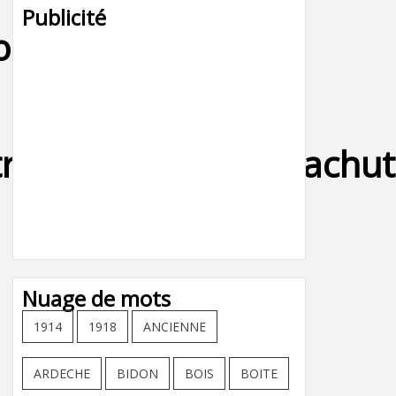
Publicité
ordon-
oupe_marine_parachutist
Nuage de mots
1914
1918
ANCIENNE
ARDECHE
BIDON
BOIS
BOITE