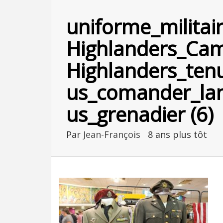
uniforme_milita
Highlanders_Ca
Highlanders_ten
us_comander_lan
us_grenadier (6)
Par
Jean-François
8 ans plus tôt