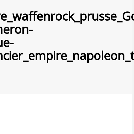
ire_waffenrock_prusse_G
meron-
ue-
cier_empire_napoleon_tr